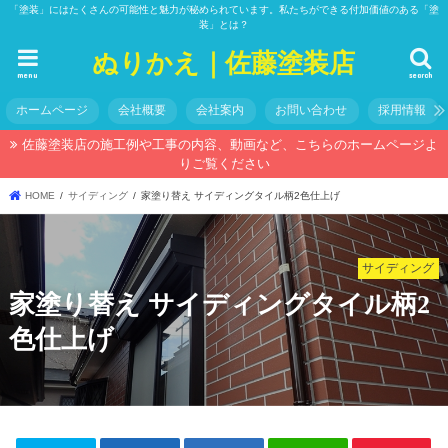
「塗装」にはたくさんの可能性と魅力が秘められています。私たちができる付加価値のある「塗
装」とは？
ぬりかえ｜佐藤塗装店
menu
search
ホームページ
会社概要
会社案内
お問い合わせ
採用情報
佐藤塗装店の施工例や工事の内容、動画など、こちらのホームページよ
りご覧ください
HOME
サイディング
家塗り替え サイディングタイル柄2色仕上げ
サイディング
家塗り替え サイディングタイル柄2
色仕上げ