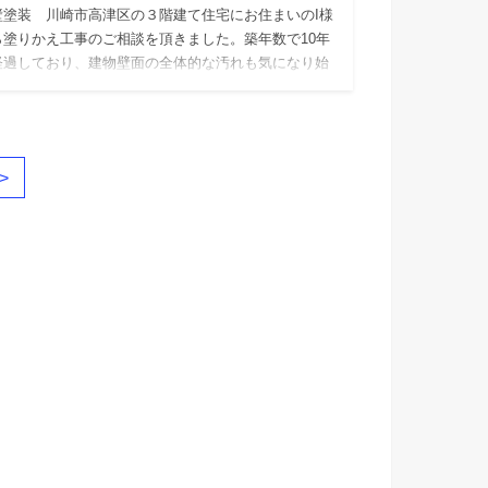
壁塗装 川崎市高津区の３階建て住宅にお住まいのI様
ら塗りかえ工事のご相談を頂きました。築年数で10年
経過しており、建物壁面の全体的な汚れも気になり始
、塗り替えを…
>