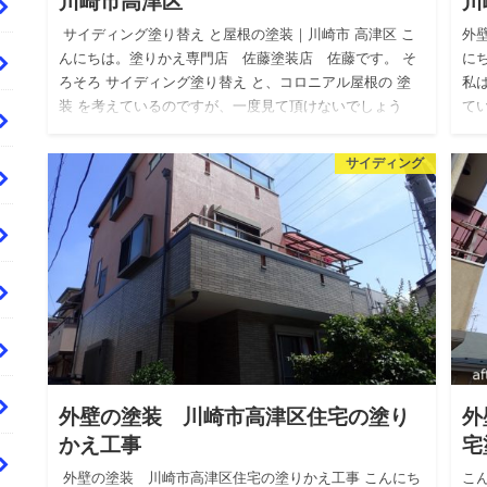
川崎市高津区
川
サイディング塗り替え と屋根の塗装｜川崎市 高津区 こ
外
んにちは。塗りかえ専門店 佐藤塗装店 佐藤です。 そ
に
ろそろ サイディング塗り替え と、コロニアル屋根の 塗
私
装 を考えているのですが、一度見て頂けないでしょう
て
か？？と…
…
サイディング
外壁の塗装 川崎市高津区住宅の塗り
外
かえ工事
宅
外壁の塗装 川崎市高津区住宅の塗りかえ工事 こんにち
こ