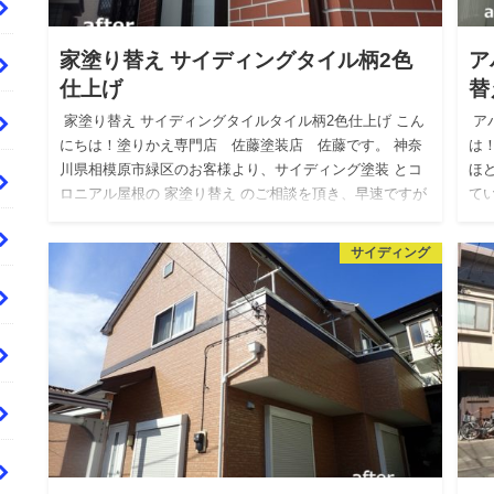
家塗り替え サイディングタイル柄2色
ア
仕上げ
替
家塗り替え サイディングタイルタイル柄2色仕上げ こん
ア
にちは！塗りかえ専門店 佐藤塗装店 佐藤です。 神奈
は
川県相模原市緑区のお客様より、サイディング塗装 とコ
ほ
ロニアル屋根の 家塗り替え のご相談を頂き、早速ですが
て
現地を…
き
サイディング