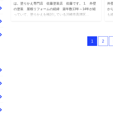
は。塗りかえ専門店 佐藤塗装店 佐藤です。 1. 外壁
外
の塗装 屋根リフォームの経緯 築年数13年～14年が経
か
っていて、塗りかえを検討している川崎市高津区…
も
め
1
2