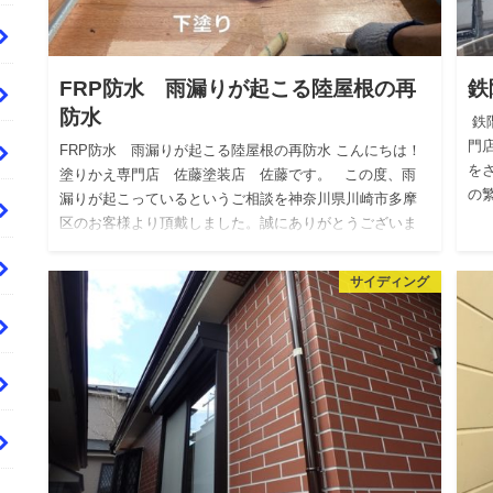
FRP防水 雨漏りが起こる陸屋根の再
鉄
防水
鉄
門
FRP防水 雨漏りが起こる陸屋根の再防水 こんにちは！
を
塗りかえ専門店 佐藤塗装店 佐藤です。 この度、雨
の
漏りが起こっているというご相談を神奈川県川崎市多摩
区のお客様より頂戴しました。誠にありがとうございま
す…
サイディング