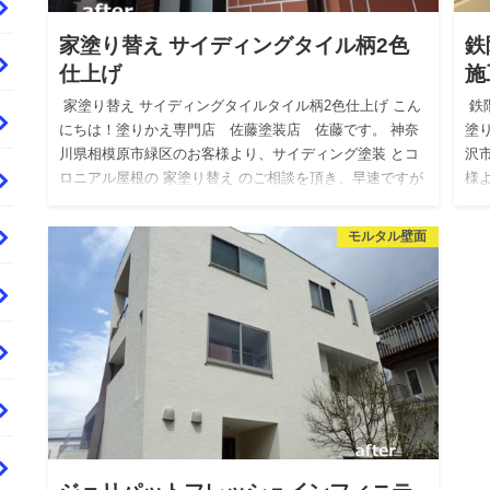
家塗り替え サイディングタイル柄2色
鉄
仕上げ
施
家塗り替え サイディングタイルタイル柄2色仕上げ こん
鉄
にちは！塗りかえ専門店 佐藤塗装店 佐藤です。 神奈
塗
川県相模原市緑区のお客様より、サイディング塗装 とコ
沢
ロニアル屋根の 家塗り替え のご相談を頂き、早速ですが
様
現地を…
モルタル壁面