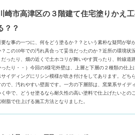
川崎市高津区の３階建て住宅塗りかえ工
る？？
重要な事の一つに、何をどう塗るか？？という素朴な疑問が挙
か？この10年での汚れ具合って妥当だったのか？近所の環境状
くだったり、畑の近くで土ホコリが舞いやす買ったり、幹線道
かったり・・）今回のI様宅外壁は、上層と下層の２種類の仕上
殊サイディングにリシン模様が吹き付けをしてあります。どち
すので、汚れやすい壁面です。一方の下層部は、窯業系サイデ
いく中で、どうせ塗るなら耐久性の高い塗料で仕上げたいとの
素樹脂で仕上げる施工方法となりました。