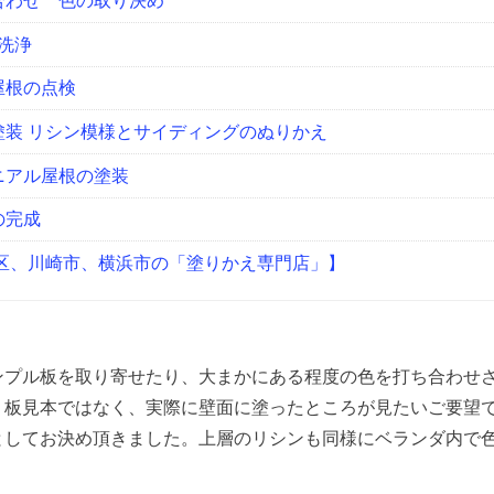
ち合わせ 色の取り決め
洗浄
屋根の点検
壁塗装 リシン模様とサイディングのぬりかえ
ロニアル屋根の塗装
の完成
3区、川崎市、横浜市の「塗りかえ専門店」】
ンプル板を取り寄せたり、大まかにある程度の色を打ち合わせ
り板見本ではなく、実際に壁面に塗ったところが見たいご要望
としてお決め頂きました。上層のリシンも同様にベランダ内で
。