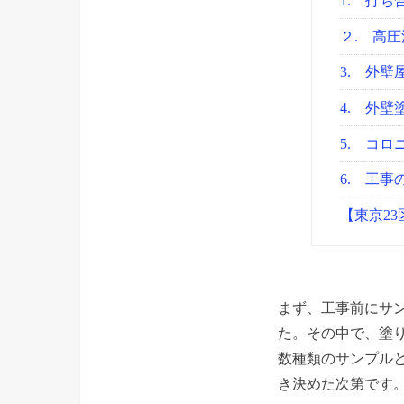
1. 打
２. 高圧
3. 外壁
4. 外
5. コ
6. 工事
【東京2
まず、工事前にサ
た。その中で、塗
数種類のサンプル
き決めた次第です