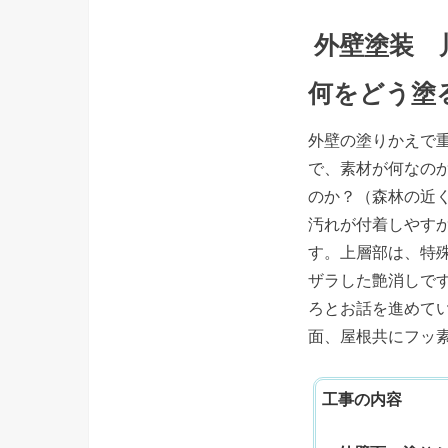
外壁塗装 
何をどう塗
外壁の塗りかえで
で、素材が何なの
のか？（森林の近
汚れが付着しやす
す。上層部は、特
ザラした艶消しで
ろとお話を進めて
面、屋根共にフッ
工事の内容