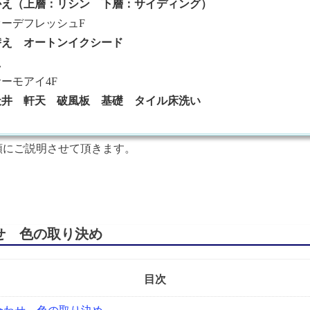
かえ（上層：リシン 下層：サイディング）
ーデフレッシュF
替え オートンイクシード
え
ーモアイ4F
天井 軒天 破風板 基礎 タイル床洗い
順にご説明させて頂きます。
わせ 色の取り決め
目次