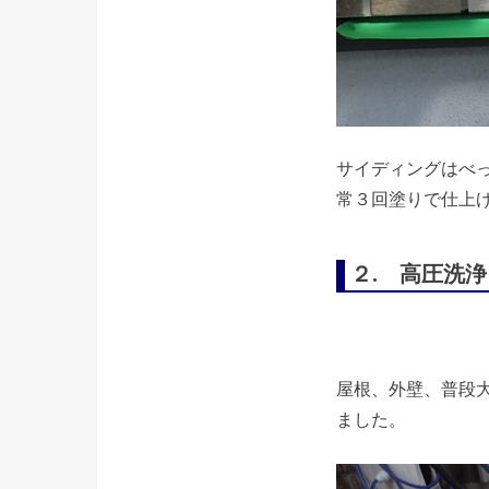
サイディングはべ
常３回塗りで仕上
２. 高圧洗浄
屋根、外壁、普段
ました。